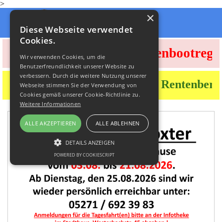
>
Direkt zum Seiteninhalt
×
Menü überspringen
Diese Webseite verwendet
Cookies.
!!! Der Besuch der Drachenbootrega
Wir verwenden Cookies, um die
Benutzerfreundlichkeit unserer Website zu
verbessern. Durch die weitere Nutzung unserer
Die nächsten Termine für die Rentenber
Webseite stimmen Sie der Verwendung von
Cookies gemäß unserer Cookie-Richtlinie zu.
Weitere Informationen
ALLE AKZEPTIEREN
ALLE ABLEHNEN
DETAILS ANZEIGEN
POWERED BY COOKIESCRIPT