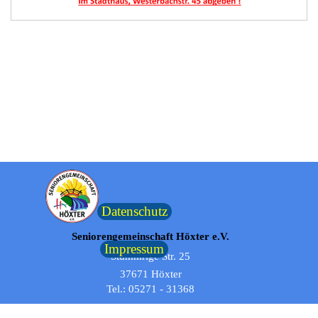
Datenschutz
Seniorengemeinschaft Höxter e.V.
Impressum
Stummrige Str. 25
37671 Höxter
Tel.: 05271 - 31368
Mobil: 0173 - 541 24 66
Zurück zum Seiteninhalt